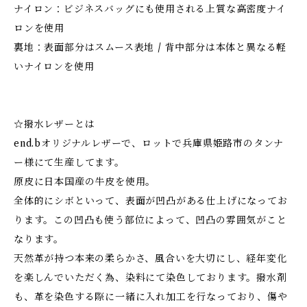
ナイロン：ビジネスバッグにも使用される上質な高密度ナイ
ロンを使用
裏地：表面部分はスムース表地 / 背中部分は本体と異なる軽
いナイロンを使用
☆撥水レザーとは
end.bオリジナルレザーで、ロットで兵庫県姫路市のタンナ
ー様にて生産してます。
原皮に日本国産の牛皮を使用。
全体的にシボといって、表面が凹凸がある仕上げになってお
ります。この凹凸も使う部位によって、凹凸の雰囲気がこと
なります。
天然革が持つ本来の柔らかさ、風合いを大切にし、経年変化
を楽しんでいただく為、染料にて染色しております。撥水剤
も、革を染色する際に一緒に入れ加工を行なっており、傷や