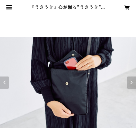
『うきうき』心が踊る”うきうき”し
た日に サコッシュバッグ | end.b
エンド.ビー シンプルだけどこだわ
りがあるバッグブランド