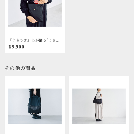
『うきうき』心が踊る”うきう
き”した日に サコッシュバッ
¥9,900
グ
その他の商品