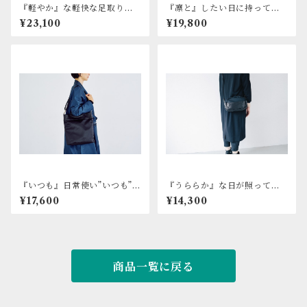
『軽やか』な軽快な足取りの
『凛と』したい日に持って欲
日に持って欲しい リュック
しい 2wayバッグ
¥23,100
¥19,800
サック
『いつも』日常使い”いつも”の
『うららか』な日が照ってい
日に マルチトートバッグ
る日に持って欲しい 2wayポ
¥17,600
¥14,300
シェット
商品一覧に戻る